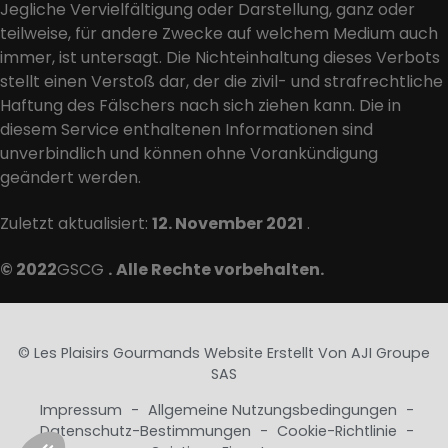
Jegliche Vervielfältigung oder Darstellung, ganz oder
teilweise, für andere Zwecke auf welchem Medium auch
immer, ist untersagt. Die Nichteinhaltung dieses Verbots
stellt einen Verstoß dar, der die zivil- und strafrechtliche
Haftung des Fälschers nach sich ziehen kann. Die in
diesem Service enthaltenen Informationen sind
unverbindlich und können ohne Vorankündigung
geändert werden.
Zuletzt aktualisiert:
12. November 2021
.
© 2022
GSCG
.
Alle Rechte vorbehalten.
© Les Plaisirs Gourmands Website Erstellt Von
AJI Groupe
SAS
Impressum
-
Allgemeine Nutzungsbedingungen
-
Datenschutz-Bestimmungen
-
Cookie-Richtlinie
-