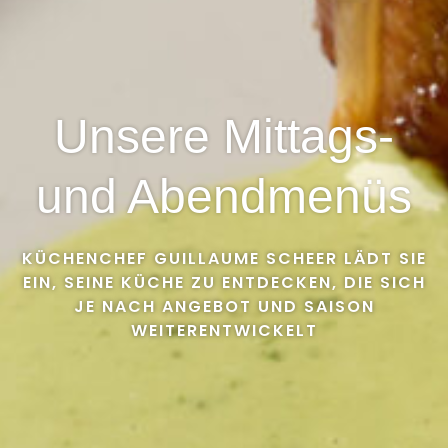
Unsere Mittags-
und Abendmenüs
KÜCHENCHEF GUILLAUME SCHEER LÄDT SIE
EIN, SEINE KÜCHE ZU ENTDECKEN, DIE SICH
JE NACH ANGEBOT UND SAISON
WEITERENTWICKELT